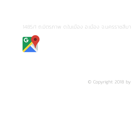
ที่อยู่ตลาดเซฟวัน
1485/1 ถ.มิตรภาพ ต.ในเมือง อ.เมือง จ.นครราชสี
ดูแผนที่ตลาดบน Google Maps
© Copyright 2018 by 