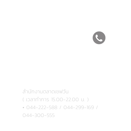
Social Media
Contacts
สำนักงานตลาดเซฟวัน
( เวลาทำการ 15.00-22.00 น. )
• 044-222-588 /
044-299-169 /
044-300-555